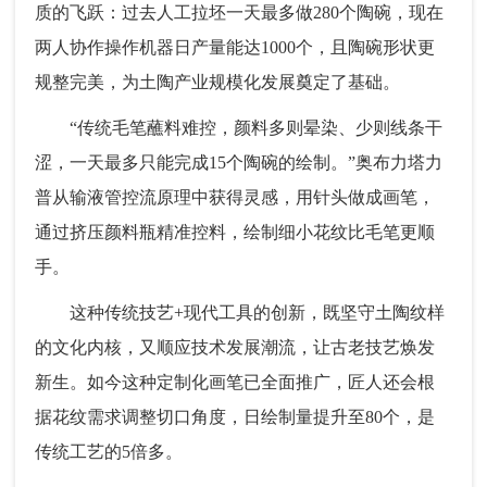
质的飞跃：过去人工拉坯一天最多做280个陶碗，现在
两人协作操作机器日产量能达1000个，且陶碗形状更
规整完美，为土陶产业规模化发展奠定了基础。
“传统毛笔蘸料难控，颜料多则晕染、少则线条干
涩，一天最多只能完成15个陶碗的绘制。”奥布力塔力
普从输液管控流原理中获得灵感，用针头做成画笔，
通过挤压颜料瓶精准控料，绘制细小花纹比毛笔更顺
手。
这种传统技艺+现代工具的创新，既坚守土陶纹样
的文化内核，又顺应技术发展潮流，让古老技艺焕发
新生。如今这种定制化画笔已全面推广，匠人还会根
据花纹需求调整切口角度，日绘制量提升至80个，是
传统工艺的5倍多。