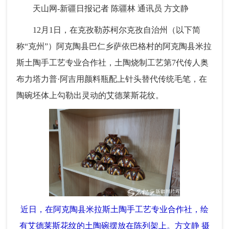
天山网-新疆日报记者 陈疆林 通讯员 方文静
12月1日，在克孜勒苏柯尔克孜自治州（以下简
称“克州”）阿克陶县巴仁乡萨依巴格村的阿克陶县米拉
斯土陶手工艺专业合作社，土陶烧制工艺第7代传人奥
布力塔力普·阿吉用颜料瓶配上针头替代传统毛笔，在
陶碗坯体上勾勒出灵动的艾德莱斯花纹。
近日，在阿克陶县米拉斯土陶手工艺专业合作社，绘
有艾德莱斯花纹的土陶碗摆放在陈列架上。方文静 摄