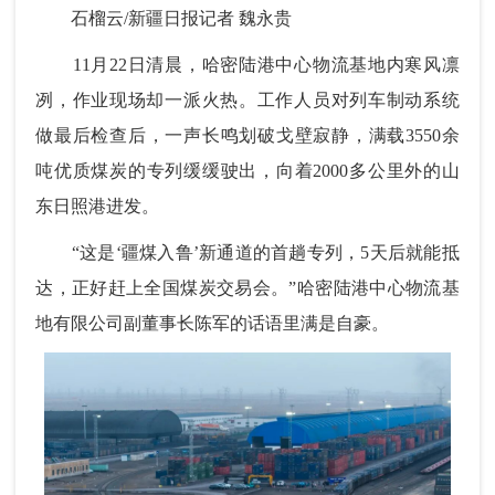
石榴云/新疆日报记者 魏永贵
11月22日清晨，哈密陆港中心物流基地内寒风凛
冽，作业现场却一派火热。工作人员对列车制动系统
做最后检查后，一声长鸣划破戈壁寂静，满载3550余
吨优质煤炭的专列缓缓驶出，向着2000多公里外的山
东日照港进发。
“这是‘疆煤入鲁’新通道的首趟专列，5天后就能抵
达，正好赶上全国煤炭交易会。”哈密陆港中心物流基
地有限公司副董事长陈军的话语里满是自豪。