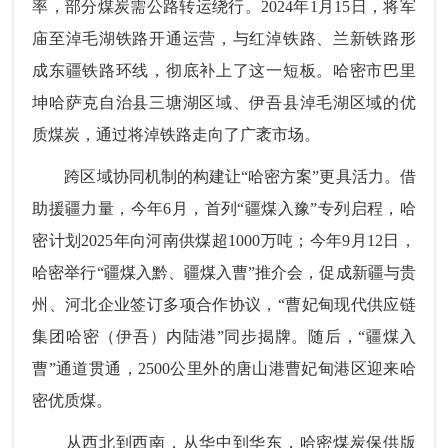
率，部分煤炭需公路转运绕行。2024年1月15日，将军
庙至淖毛湖铁路开通运营，与红淖铁路、兰新铁路形
成东疆铁路环线，彻底补上了这一短板。哈密市巴里
坤哈萨克自治县三塘湖区域、伊吾县淖毛湖区域的优
质煤炭，通过将淖铁路走向了广袤市场。
跨区域协同机制的构建让“哈密方案”更具活力。借
助援疆力量，今年6月，首列“疆煤入豫”专列启程，哈
密计划2025年向河南供煤超1000万吨；今年9月12日，
哈密举行“疆煤入黔、疆煤入曹”推介会，促成新疆与贵
州、河北企业签订多项合作协议，“曹妃甸现代供应链
集团哈密（伊吾）内陆港”同步揭牌。随后，“疆煤入
曹”通道贯通，2500公里外的唐山港曹妃甸港区迎来哈
密优质煤。
从西北到西南，从华中到华东，哈密煤炭保供版