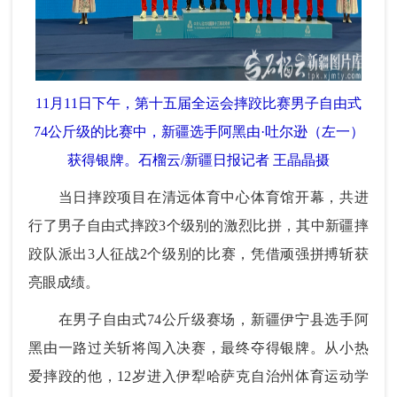
11月11日下午，第十五届全运会摔跤比赛男子自由式
74公斤级的比赛中，新疆选手阿黑由·吐尔逊（左一）
获得银牌。石榴云/新疆日报记者 王晶晶摄
当日摔跤项目在清远体育中心体育馆开幕，共进
行了男子自由式摔跤3个级别的激烈比拼，其中新疆摔
跤队派出3人征战2个级别的比赛，凭借顽强拼搏斩获
亮眼成绩。
在男子自由式74公斤级赛场，新疆伊宁县选手阿
黑由一路过关斩将闯入决赛，最终夺得银牌。从小热
爱摔跤的他，12岁进入伊犁哈萨克自治州体育运动学