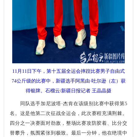
11月11日下午，第十五届全运会摔跤比赛男子自由式
74公斤级的比赛中，新疆选手阿黑由·吐尔逊（左）获
得银牌。石榴云/新疆日报记者 王晶晶摄
同队选手加尼波塔·杰肯在该级别比赛中获得第5
名。这是他第二次征战全运会，此次赛程充满荆棘。
四分之一决赛面对劲敌，整场比赛攻防胶着、比分交
替攀升，氛围紧张到极致。最后一分钟，他在绝境中