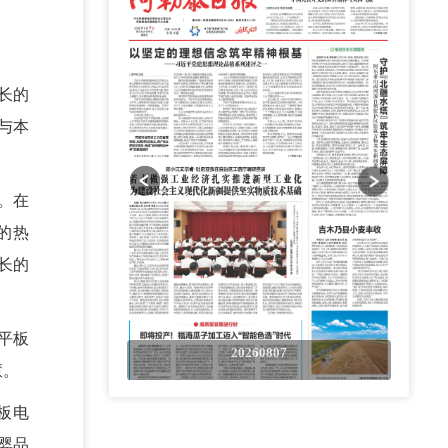
长的
与本
。在
的热
长的
平板
0807
20260807
慧。
板电
婴品