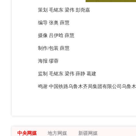
策划 毛铭东 梁伟 彭尧嘉
编导 张奥 薛慧
摄像 吕伊晗 薛慧
制作/包装 薛慧
海报 缪蓉
监制 毛铭东 梁伟 薛静 葛建
鸣谢 中国铁路乌鲁木齐局集团有限公司乌鲁木齐
中央网媒
地方网媒
新疆网媒