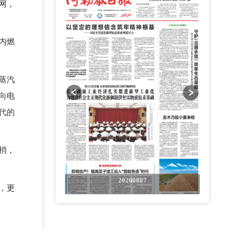
网，
内燃
蒸汽
向电
代的
梢，
0807
20260807
，更