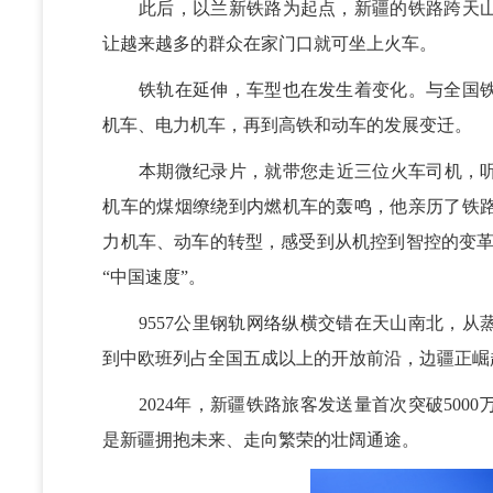
此后，以兰新铁路为起点，新疆的铁路跨天山
让越来越多的群众在家门口就可坐上火车。
铁轨在延伸，车型也在发生着变化。与全国铁
机车、电力机车，再到高铁和动车的发展变迁。
本期微纪录片，就带您走近三位火车司机，听
机车的煤烟缭绕到内燃机车的轰鸣，他亲历了铁
力机车、动车的转型，感受到从机控到智控的变革；
“中国速度”。
9557公里钢轨网络纵横交错在天山南北，从
到中欧班列占全国五成以上的开放前沿，边疆正崛
2024年，新疆铁路旅客发送量首次突破500
是新疆拥抱未来、走向繁荣的壮阔通途。