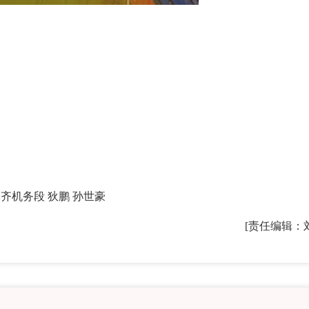
机务段 狄鹏 孙世豪
[责任编辑：