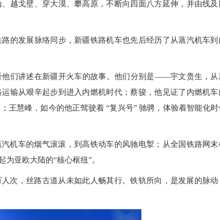
、越戈壁、穿大漠、攀高原，不断向四面八方延伸，并由线及
路的发展脉络同步，新疆铁路机车也先后经历了从蒸汽机车到
他们讲述在新疆开火车的故事。他们分别是——宇文贵生，从
路运输从艰辛起步到进入内燃机时代；蔡骏，他见证了内燃机车
王慧峰，如今的他正驾驶着 “复兴号” 驰骋，体验着智能化时
蒸汽机车的烟气滚滚，到高铁动车的风驰电掣；从全国铁路网末
起为亚欧大陆的“核心枢纽”。
2026
0万人次，丝路古道从未如此人畅其行。铁轨所向，是发展的脉动