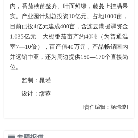
内，番茄秧苗整齐、叶面鲜绿，藤蔓上挂满果
实。产业园计划总投资10亿元、占地1000亩，
目前已投4亿元建成400亩，含连云港援疆资金
1.035亿元。大棚番茄亩产约40吨（为普通温
室7—10倍），亩产值40万元，产品畅销国内
并远销中亚，还为周边提供150—170个直接岗
位。
监制：晁瑾
设计：缪蓉
[责任编辑：杨玮璇]
专题报道