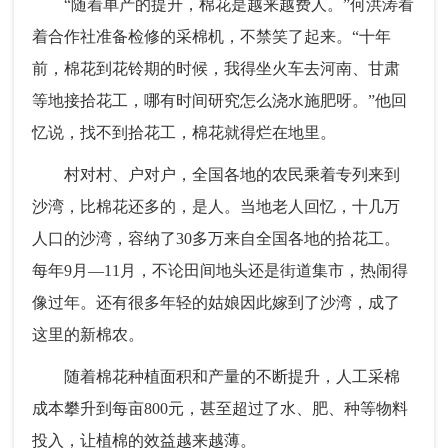
“随着单产的提升，棉花是越来越费人。”何洪涛看
着合作社准备检修的采棉机，不禁笑了起来。“十年
前，棉花到花铃期的时候，我得坐火车去河南、甘肃
等地接拾花工，哪有时间研究怎么浇水施肥呀。”他回
忆说，找不到拾花工，棉花就得烂在地里。
村对村、户对户，全国各地的农民乘着专列来到
沙湾，比棉花还多的，是人。当地老人回忆，十几万
人口的沙湾，容纳了30多万来自全国各地的拾花工。
每年9月—11月，不论田间地头还是街道集市，热闹得
像过年。还有很多年轻的姑娘因此嫁到了沙湾，成了
这里的新棉农。
随着棉花种植面积和产量的不断提升，人工采棉
成本攀升到每亩800元，甚至超过了水、肥、种等物料
投入，让植棉的效益越来越薄。