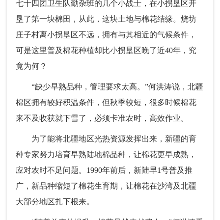
七十四团卫生队勤杂班的几个小战士，在小拐垦区开
垦了第一块棉田，从此，这块土地与棉花结缘。烧坊
庄子村离小拐垦区不远，拥有与其相近的气候条件，
可是这里普及棉花种植却比小拐垦区晚了近40年，究
竟为何？
“缺少早熟品种，管理要求太高。”何洪涛说，北疆
棉区拥有较好积温条件，但秋季较短，很多时候棉花
来不及收获就下雪了，必须卡准农时，高效作业。
为了能将北疆地区光热资源发挥出来，新疆的育
种专家努力培育早熟陆地棉品种，让棉花更早成熟，
应对农时不足问题。1990年前后，新陆早1号普及推
广，新品种缩短了棉花生育期，让棉花在沙湾及北疆
大部分地区扎下根来。