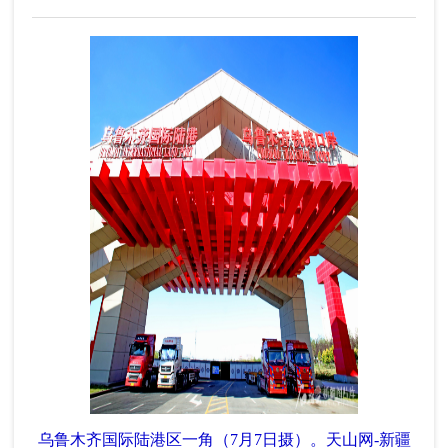
乌鲁木齐国际陆港区一角（7月7日摄）。天山网-新疆