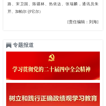
路、宋卫国、陈疆林、热依达、张瑞麟，通讯员朱
芹、加帕尔·沙它尔）
[责任编辑：刘海]
专题报道