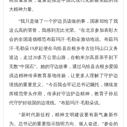
高质量发展，凝聚起推进中国式现代化新疆实践的强
大精神力量。
“我只是做了一个护边员该做的事，国家却给了我
这么高的荣誉，我感到无比光荣。”在北京参加表彰大
会的全国道德模范布茹玛汗·毛勒朵激动地说。布茹玛
汗·毛勒朵19岁起便在乌恰县吉根乡冬古拉玛山口义务
巡边，走过20多万公里山路，在帕米尔高原亲手刻下
无数“中国石”。她的守边故事，通过乌恰县吉根乡爱国
戍边精神传承教育基地传扬，让更多人理解了守护边
境线的重要意义。“今后我会牢记总书记嘱托，继续发
挥模范带头作用，传承好守边护边精神，教育子孙后
代守护好祖国的边境线。”布茹玛汗·毛勒朵说。
“新时代新征程，精神文明建设要有新气象新作
为。总书记的重要指示指明方向、催人奋进。”参会的