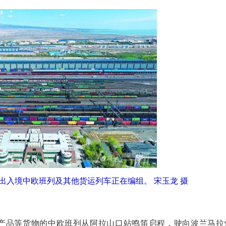
，出入境中欧班列及其他货运列车正在编组。 宋玉龙 摄
品等货物的中欧班列从阿拉山口站鸣笛启程，驶向波兰马拉