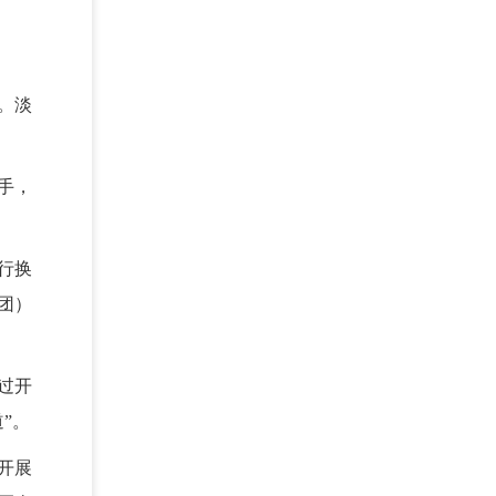
。淡
手，
行换
团）
过开
”。
开展