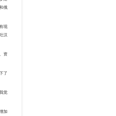
和俄
有现
吐汉
、资
下了
我觉
增加