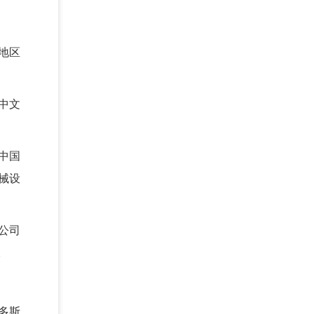
地区
中文
中国
械设
公司
。
多斯