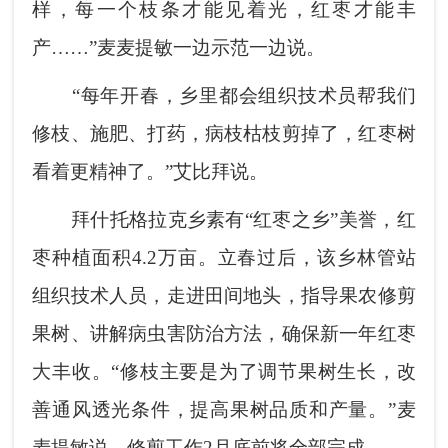
样，每一个枝条才能见着光，红枣才能丰
产……”麦麦提敏一边示范一边说。
“每年开春，乡里都会组织技术员帮我们
修枝、施肥、打药，病枝枯枝剪掉了，红枣树
看着更精神了。”艾比拜说。
拜什托格拉克乡素有“红枣之乡”美誉，红
枣种植面积4.2万亩。立春过后，该乡林管站
组织技术人员，走进田间地头，指导果农修剪
果树、讲解病虫害防治方法，确保新一年红枣
大丰收。“修枝主要是为了调节果树生长，改
善通风透光条件，提高果树品质和产量。”麦
麦提敏说，修剪工作2月底前将全部完成。