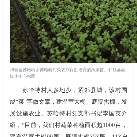
和硕县苏哈特乡苏哈特村菜农刘保胜培育的蔬菜苗。和硕县融
媒体中心供图
苏哈特村人多地少，紧邻县城，该村围
绕“菜”字做文章，建温室大棚、庭院拱棚，发
展设施农业。苏哈特村党支部书记李国英介
绍，“目前，我们村蔬菜种植面积超1000亩，
建有温室大棚99座、庭院拱棚353座，113户