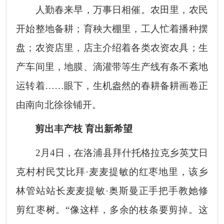
人勤春来早，万事日相催。农田里，农民
开始整地备耕；育秧大棚里，工人忙着播种摆
盘；农资店里，店主介绍着各类农资农具；生
产车间里，地膜、滴灌带等生产线有条不紊地
运转着……眼下，生机盎然的春耕备耕画卷正
由南向北徐徐铺开。
剪出丰产枝 育出新希望
2月4日，在洛浦县拜什托格拉克乡英艾日
克村村民艾比拜·麦麦提敏的红枣地里，该乡
林管站站长麦麦提敏·奥斯曼正手把手教她修
剪红枣树。“像这样，多余的枝条要剪掉。这