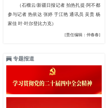
（石榴云/新疆日报记者 拍热扎提·阿不都
参与记者 热依达 张婷 于江艳 通讯员 吴贵 杨
家佳 叶·叶尔登比力克）
[责任编辑：仲春春]
专题报道