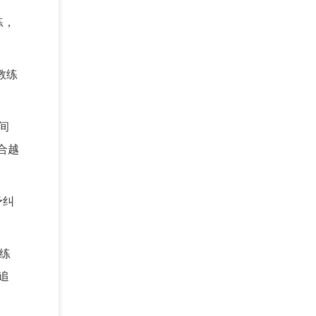
练，
教练
间
合越
予纠
练
追