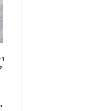
握滑
身
学