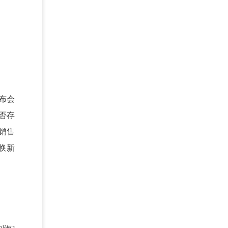
布会
否存
销售
换新