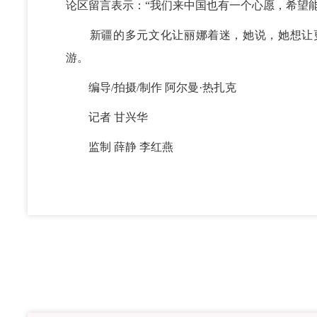
论区留言表示：“我们来中国也有一个心愿，希望能
新疆的多元文化让丽娜着迷，她说，她想让更
游。
编导/拍摄/制作 阿尔曼·热扎克
记者 甘兴华
监制 薛静 李红燕