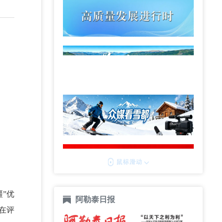
”优
阿勒泰日报
在评