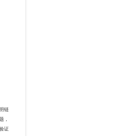
明链
题，
验证