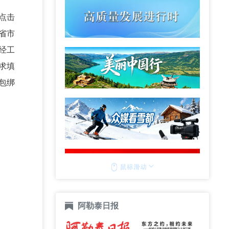
点击
省市
经工
求填
包绑
阿勒泰日报