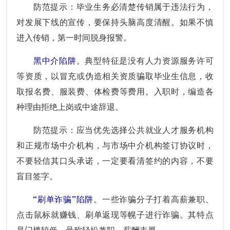
防范提示：毕业生务必清楚传销属于违法行为，
对发展下线的宣传，要保持头脑高度清醒。如果不慎
进入传销，第一时间脱身报警。
黑中介陷阱
。典型特征是没有人力资源服务许可
等资质，以冒充或伪造相关资质骗取毕业生信息，收
取报名费、服装费、体检费等费用。入职时，编造各
种理由拒绝上岗或中途辞退。
防范提示：应当优先选择公共就业人才服务机构
和正规市场中介机构，与市场中介机构签订协议时，
不要轻信其口头承诺，一定要看清签约的内容，不要
盲目签字。
“刷单诈骗”陷阱
。一些诈骗分子打着高薪兼职、
点击鼠标就赚钱、刷单返现等幌子进行诈骗。其特点
是门槛较低，号称轻松兼职、薪酬丰厚。