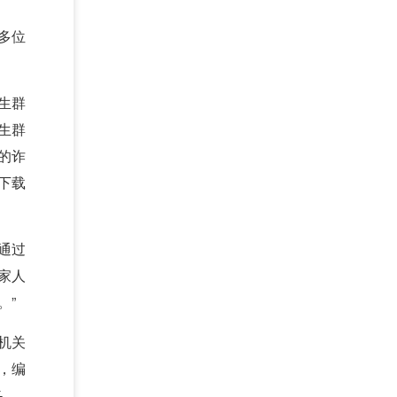
多位
生群
生群
的诈
下载
通过
家人
。”
机关
，编
%。