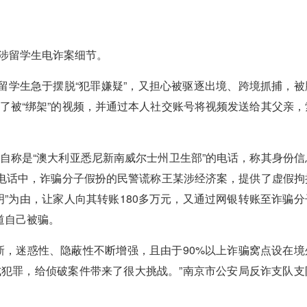
涉留学生电诈案细节。
学生急于摆脱“犯罪嫌疑”，又担心被驱逐出境、跨境抓捕，被
了被“绑架”的视频，并通过本人社交账号将视频发送给其父亲，
称是“澳大利亚悉尼新南威尔士州卫生部”的电话，称其身份信
。电话中，诈骗分子假扮的民警谎称王某涉经济案，提供了虚假拘
”为由，让家人向其转账180多万元，又通过网银转账至诈骗分
道自己被骗。
2026
，迷惑性、隐蔽性不断增强，且由于90%以上诈骗窝点设在境
犯罪，给侦破案件带来了很大挑战。”南京市公安局反诈支队支