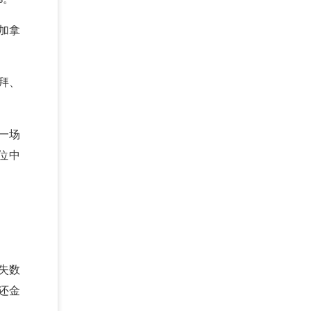
加拿
拜、
一场
位中
失数
还金