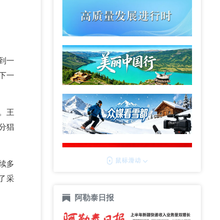
到一
下一
。王
分猖
续多
了采
阿勒泰日报