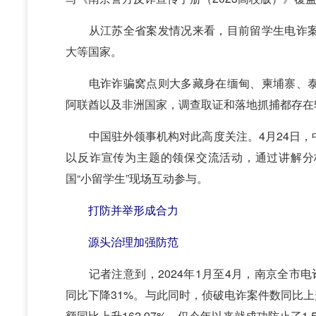
从江苏全省案发情况来看，目前留学生电诈案
大等国家。
电诈诈骗窝点则大多藏身在缅甸、柬埔寨、泰
阿联酋以及非洲国家，调查取证和落地抓捕都存在
中国驻外领事机构对此高度关注。4月24日，
以反诈宣传为主题的领保交流活动，通过讲解分
国“小留学生”现场互动参与。
打防并举形成合力
源头治理加强防范
记者注意到，2024年1月至4月，南京全市电诈
同比下降31%。与此同时，侦破电诈案件数同比上升
额同比上升162.97%，仅今年以来就成功防止了1