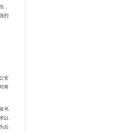
当，
强烈
公安
时将
留书
求以
为后