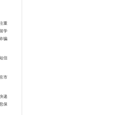
注重
留学
诈骗
短信
。
京市
快递
息保