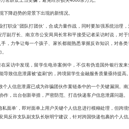
现下降趋势的背景下出现的新情况。
打职业’‘团队打团伙’，合成力量作战，同时要加强系统治理，
安厅副厅长、南京市公安局局长常和平接受记者采访时说，对于
入手，力争让每一个孩子、家长都能熟悉掌握反诈知识，对各类
力。
在采访中发现，留学生电诈案例中，不仅有伪造国外银行发来
能导致信息泄露被“盗刷”的，跨境留学生金融服务质量亟待提高
致个人信息泄露已成为诈骗团伙作案链条中的一个关键漏洞。南
协作，出台创新举措，严密防范、打击快递客户信息泄露问题。
私面单’，即对面单上用户关键个人信息进行模糊处理，但跨境
公安局反诈支队副支队长耿明宁建议，针对跨国快递包裹的个人信