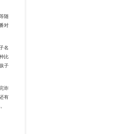
等随
番对
子名
种比
孩子
完诈
还有
骗。