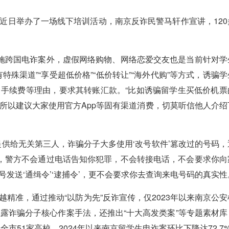
日举办了一场线下培训活动，南京反诈民警马轩作宣讲，120
施跨国电诈案外，虚假网络购物、网络恋爱交友也是当前针对学
殊渠道”“享受超低价格”“低价转让”“海外代购”等方式，诱骗学
手续费等理由，要求其转账汇款。“比如诱骗留学生买低价机票
所以建议大家使用官方App等固有渠道消费，切莫听信他人介绍
给无关第三人，诈骗分子大多使用‘改号软件’篡改过的号码，
住，警方不会通过电话告知你犯罪，不会转接电话，不会要求你向
发送‘通缉令’‘逮捕令’，更不会要求你去查询来电号码的真实性
准，通过推动“以防为先”反诈宣传，仅2023年以来南京公安
露诈骗分子核心作案手法，还推出“十大高发类案”等专题素材库
全市51家高校，2024年以来南京留学生电诈案环比下降达72.7