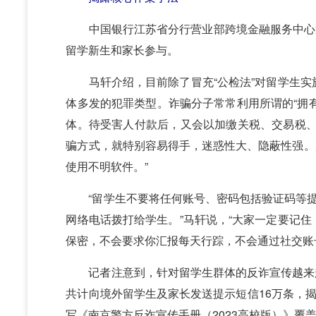
中国银行江苏省分行营业部跨境金融服务中心近
留学新生和家长参与。
马轩介绍，目前除了冒充“公检法”对留学生实
体多发的犯罪类型。诈骗分子常常利用所谓的“拥有特
体。待受害人付款后，又会以加缴关税、交易税、
骗方式，就特别容易得手，迷惑性大、隐蔽性强。
使用不明软件。”
“留学生不要将任何账号、密码包括验证码等提供
网络电话拨打给学生。”马轩说，“大家一定要记
保密，不会要求你汇报每天行踪，不会通过社交账号
记者注意到，针对留学生群体的反诈宣传越来越精
共计向境外留学生及家长发送提示短信16万条，揭
写《南京警方反诈宣传手册（2023高校版）》覆盖