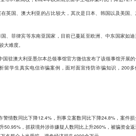
在英国、澳大利亚的占比较大，其次是日本、韩国以及美国、
国、菲律宾等东南亚国家，目前已蔓延至欧洲、中东国家如迪
较大难度。
中国驻澳大利亚墨尔本总领事馆官方微信发布了该领事馆开展的
析留学生真实电信诈骗案例，面对面宣传防诈骗知识，200多
警情数同比下降12.4%，刑事立案数同比下降24.8%，案件损
50.95%，抓获境外涉诈嫌疑人数同比上升260%，被骗资金返
.5万名群众上当受骗，避免经济损失4000余万元。