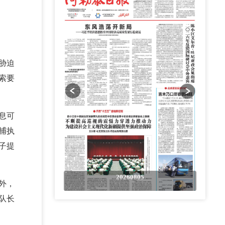
胁迫
索要
息可
捕执
子提
0805
20260805
外，
队长