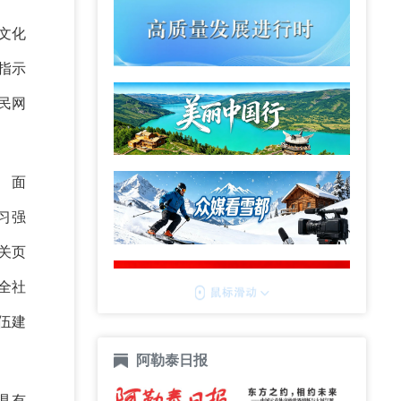
文化
指示
民网
面
“学习强
关页
全社
伍建
阿勒泰日报
具有