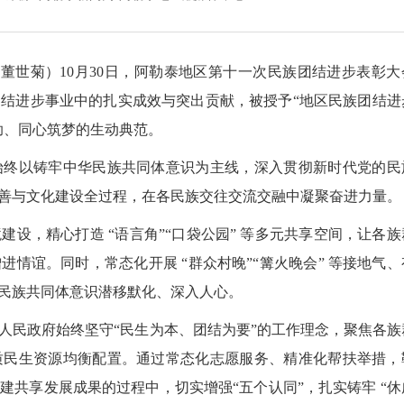
 董世菊
）
10月30日，阿勒泰地区第十一次民族团结进步表彰大
结进步事业中的扎实成效与突出贡献，被授予“地区民族团结进
助、同心筑梦的生动典范。
始终以铸牢中华民族共同体意识为主线，深入贯彻新时代党的民
善与文化建设全过程，在各民族交往交流交融中凝聚奋进力量。
设，精心打造 “语言角”“口袋公园” 等多元共享空间，让各族
情谊。同时，常态化开展 “群众村晚”“篝火晚会” 等接地气、
民族共同体意识潜移默化、深入人心。
人民政府始终坚守“民生为本、团结为要”的工作理念，聚焦各族
质民生资源均衡配置。通过常态化志愿服务、精准化帮扶举措，
共享发展成果的过程中，切实增强“五个认同”，扎实铸牢 “休