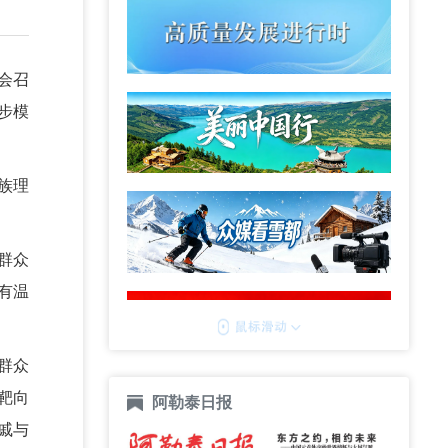
会召
步模
族理
群众
有温
群众
靶向
阿勒泰日报
戚与