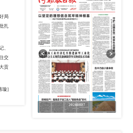
好局
批扎
记、
往交
大贡
玮璇]
0807
20260807