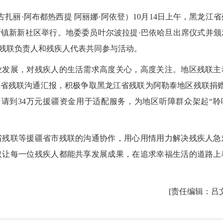
丽·阿布都热西提 阿丽娜·阿依登）10月14日上午，
黑龙江省
镇新新社区举行。地委委员叶尔波拉提·巴依哈旦出席
仪式
并颁
残联负责人和残疾人代表共同参与活动。
发展，对残疾人的生活需求高度关心，高度关注。地区残联主
省残联沟通汇报，积极争取黑龙江省残联为阿勒泰地区残联捐赠5
申请到34万元援疆资金用于适配服务，为地区听障群众架起“聆
残联等援疆省市残联的沟通协作，用心用情用力解决残疾人急
取让每一位残疾人都能共享发展成果，在追求幸福生活的道路上
[责任编辑：吕