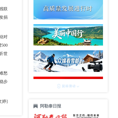
残联
发捐
动对
00
听世
难愁
稳步
文婷]
阿勒泰日报