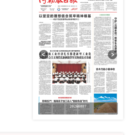
0807
20260807