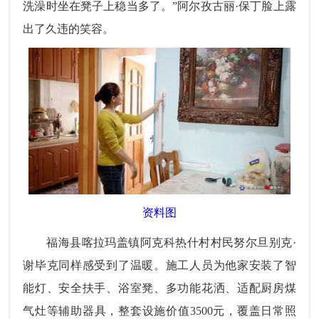
洗澡时坐在凳子上稳当多了。”阿尔孜古丽·保丁脸上露
出了久违的笑容。
资料图
福海县喀拉玛盖镇阿克科热什村村民努尔旦别克·
谢毕克同样感受到了温暖。施工人员为他家安装了智
能灯、安全扶手、浴室凳、多功能花洒、适配厨房煤
气灶等辅助器具，整套设施价值3500元，覆盖日常照