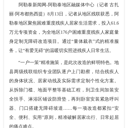
阿勒泰新闻网-阿勒泰地区融媒体中心（记者 古扎
丽·阿布都热西提）8月13日，记者从地区残联获悉，阿
勒泰地区聚焦困难重度残疾人居家生活需求，投入61.6
万元专项资金，为全地区176户困难重度残疾人家庭量
身定制无障碍改造项目。通过“量体裁衣”式的精准服
务，让“有爱无碍”的温暖切实照进残疾人日常生活。
“一户一策”精准施策，是此次改造的鲜明特色。地
县两级残联组织专业团队逐户上门勘察，结合残疾人
的身体状况、居家动线及实际需求定制个性化方案。
从拆除门槛、地面平整等基础工程，到卫生间加装安
全扶手、淋浴区铺设防滑垫，再到卧室安装紧急呼叫
器、门口搭建无障碍坡道……每一项改造都紧扣“安
全、便利、实用”原则，精准破解居家出行、日常起居
的痛点难点。