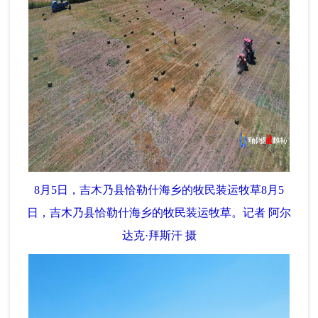
8月5日，吉木乃县恰勒什海乡的牧民装运牧草8月5
日，吉木乃县恰勒什海乡的牧民装运牧草。记者 阿尔
达克·拜斯汗 摄