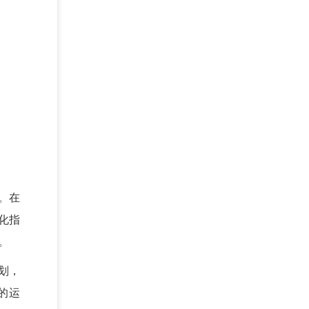
。在
化指
。
划，
的运