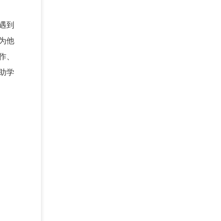
遇到
为他
作、
助学