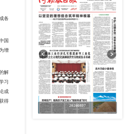
成各
中国
为增
的解
学习
论成
获得
0807
20260807