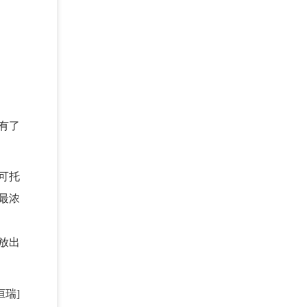
有了
可托
最浓
放出
恒瑞]