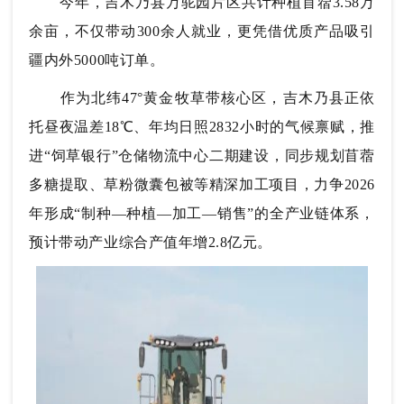
今年，吉木乃县万驼园片区共计种植苜蓿3.58万
余亩，不仅带动300余人就业，更凭借优质产品吸引
疆内外5000吨订单。
作为北纬47°黄金牧草带核心区，吉木乃县正依
托昼夜温差18℃、年均日照2832小时的气候禀赋，推
进“饲草银行”仓储物流中心二期建设，同步规划苜蓿
多糖提取、草粉微囊包被等精深加工项目，力争2026
年形成“制种—种植—加工—销售”的全产业链体系，
预计带动产业综合产值年增2.8亿元。