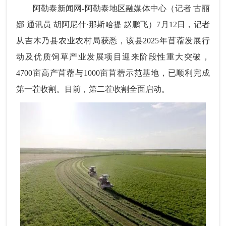
阿勒泰新闻网-阿勒泰地区融媒体中心
（记者 古丽
娜 通讯员 胡阿尼什·那斯哈提 赵鹏
飞）7
月12日，记者
从吉木乃县农业农村局获悉，该县2025年苜蓿发展行
动及优质饲草产业发展项目迎来阶段性重大突破，
4700亩高产苜蓿与1000亩苜蓿示范基地，已顺利完成
第一茬收割。目前，第二茬收割全面启动。