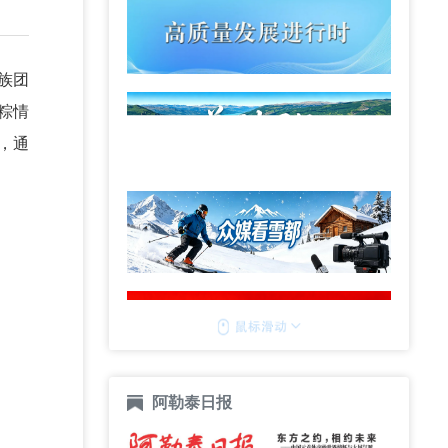
族团
粽情
，通
阿勒泰日报