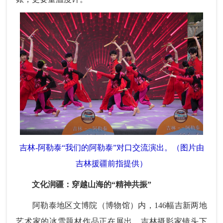
吉林-阿勒泰“我们的阿勒泰”对口交流演出。（图片由
吉林援疆前指提供）
文化润疆：穿越山海的“精神共振”
阿勒泰地区文博院（博物馆）内，146幅吉新两地
艺术家的冰雪题材作品正在展出。吉林摄影家镜头下