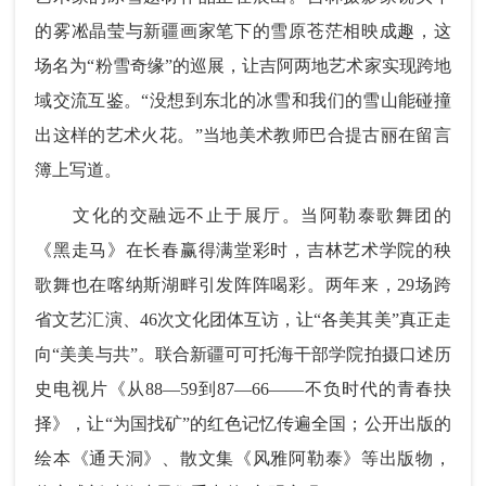
的雾凇晶莹与新疆画家笔下的雪原苍茫相映成趣，这
场名为“粉雪奇缘”的巡展，让吉阿两地艺术家实现跨地
域交流互鉴。“没想到东北的冰雪和我们的雪山能碰撞
出这样的艺术火花。”当地美术教师巴合提古丽在留言
簿上写道。
文化的交融远不止于展厅。当阿勒泰歌舞团的
《黑走马》在长春赢得满堂彩时，吉林艺术学院的秧
歌舞也在喀纳斯湖畔引发阵阵喝彩。两年来，29场跨
省文艺汇演、46次文化团体互访，让“各美其美”真正走
向“美美与共”。联合新疆可可托海干部学院拍摄口述历
史电视片《从88—59到87—66——不负时代的青春抉
择》，让“为国找矿”的红色记忆传遍全国；公开出版的
绘本《通天洞》、散文集《风雅阿勒泰》等出版物，