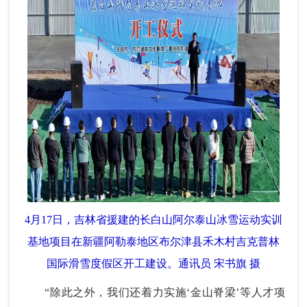
4月17日，吉林省援建的长白山阿尔泰山冰雪运动实训
基地项目在新疆阿勒泰地区布尔津县禾木村吉克普林
国际滑雪度假区开工建设。通讯员 宋书旗 摄
“除此之外，我们还着力实施‘金山脊梁’等人才项