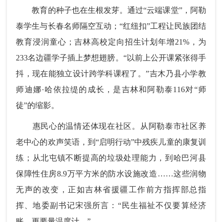
教育的种子也在生根发芽。通过“云端课堂”，阿勒
泰学生与长春名师隔空互动；“红纽扣”工程让民族团结
教育浸润童心；吉林高校定向招生计划年增21%，为
233名边疆学子插上梦想翅膀。“以前上公开课紧张得手
抖，现在能独立设计跨学科课程了。”吉木乃县小学教
师迪娜·哈依拉缇的成长，是吉林和阿勒泰116对“师
徒”的缩影。
惠民心的温情还体现在社区。从阿勒泰市社区养
老中心的欢声笑语，到“启明行动”中残疾儿童的康复训
练；从北屯镇不断提高的垃圾处理能力，到哈巴河县
保障性住房8.9万平方米的防水设施改造……这些润物
无声的改变，正如吉林省援疆工作前方指挥部总指
挥、地委副书记宋强所言：“民生福祉不仅要算经济
账，更要量温度计。”