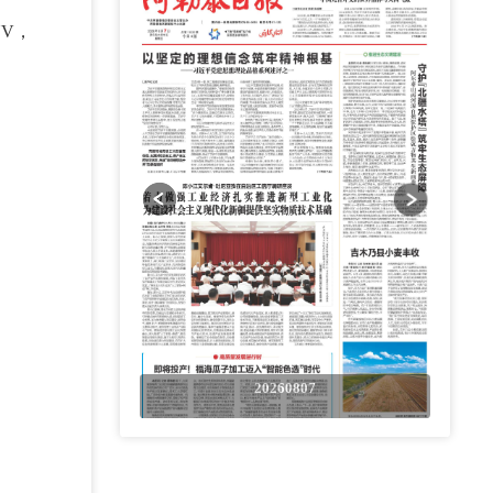
V，
0807
20260807