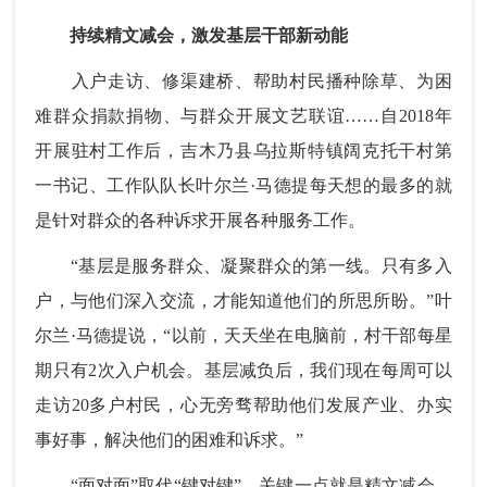
持续精文减会，激发基层干部新动能
入户走访、修渠建桥、帮助村民播种除草、为困
难群众捐款捐物、与群众开展文艺联谊……自2018年
开展驻村工作后，吉木乃县乌拉斯特镇阔克托干村第
一书记、工作队队长叶尔兰·马德提每天想的最多的就
是针对群众的各种诉求开展各种服务工作。
“基层是服务群众、凝聚群众的第一线。只有多入
户，与他们深入交流，才能知道他们的所思所盼。”叶
尔兰·马德提说，“以前，天天坐在电脑前，村干部每星
期只有2次入户机会。基层减负后，我们现在每周可以
走访20多户村民，心无旁骛帮助他们发展产业、办实
事好事，解决他们的困难和诉求。”
“面对面”取代“键对键”，关键一点就是精文减会，