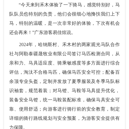
“今天来到禾木体验了一下骑马，感觉特别好，马
队队员也特别的负责，他们会很细心地搀扶我们上下
马，特别的温暖，是一次非常好的体验，下次有机会
还会再来！”广东游客易佳炫说。
2024年，哈纳斯村、禾木村的两家
观光马队合作
社
与阿勒泰疆晟牧业有限公司签订马匹检测合同，从
亲和力、马具适应度、骑乘敏感度等多方面进行综合
评估，淘汰不合格马匹，确保马匹安全可控；配备百
余顶专业头盔，定制并发放了夏季服装及冬季马队标
识袖套，规范着装；对马镫、马鞍等马具提升优化，
装备安全马镫，统一马鞍装配标准，确保马具安全可
靠、使用舒适；向游客进行骑行前的安全教育，制定
详细的骑行路线规划与安全预案，为游客安全提供有
力保障。