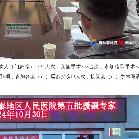
门急诊）1732人次，实施手术858台次，参加指导手术32
目6项，参加各县（市）巡诊义诊12人次，接受县（市）手术邀请
2026