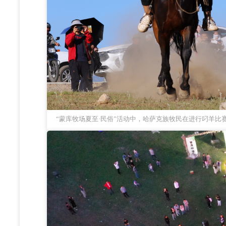
“蒙库牧场夏至·民俗”活动中，哈萨克族牧民在进行叼羊比赛