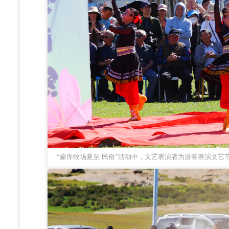
“蒙库牧场夏至·民俗”活动中，文艺表演者为游客表演文艺节