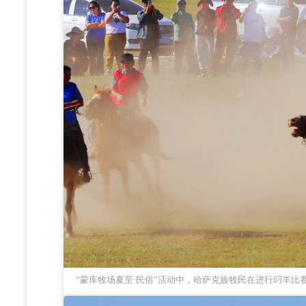
“蒙库牧场夏至·民俗”活动中，哈萨克族牧民在进行叼羊比赛