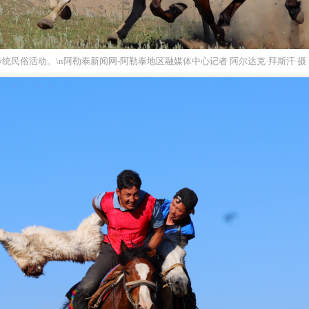
传统民俗活动。\n阿勒泰新闻网-阿勒泰地区融媒体中心记者 阿尔达克·拜斯汗 摄