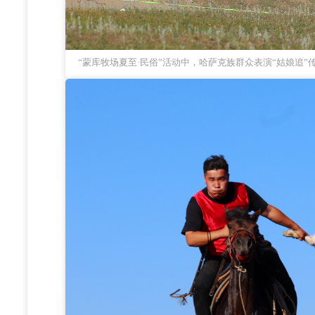
“蒙库牧场夏至·民俗”活动中，哈萨克族群众表演“姑娘追”