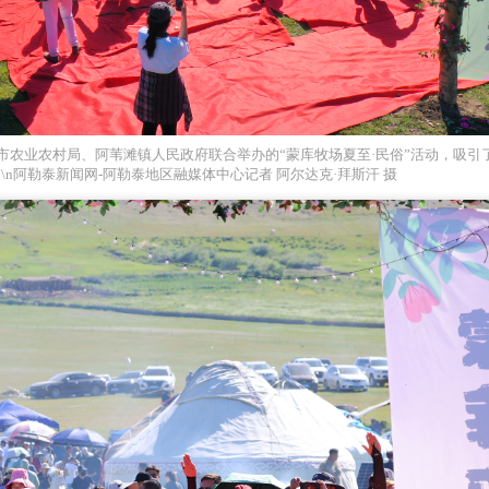
市农业农村局、阿苇滩镇人民政府联合举办的“蒙库牧场夏至·民俗”活动，吸引
n阿勒泰新闻网-阿勒泰地区融媒体中心记者 阿尔达克·拜斯汗 摄
2026