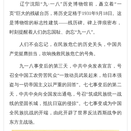
辽宁沈阳“九·一八”历史博物馆前，矗立着“一
页”巨大的残破台历，将历史定格于1931年9月18日。这
是博物馆的标志性建筑——残历碑。碑上弹痕密布，
时刻提醒着人们勿忘国耻、勿忘“九一八”。
人们不会忘记，在民族危亡的历史关头，中国共
产党挺膺担当，吹响挽救民族危亡的号角。
九一八事变后的第三天，中共中央发表宣言，号
召全中国工农劳苦民众“一致动员武装起来，给日本强
盗与一切帝国主义以严重的回答”。七七事变后的第二
天，中共中央向全国发出通电，号召“筑成民族统一战
线的坚固长城，抵抗日寇的侵掠”。七七事变成为中国
全民族抗战的开端，由此开辟了世界反法西斯战争的
东方主战场。