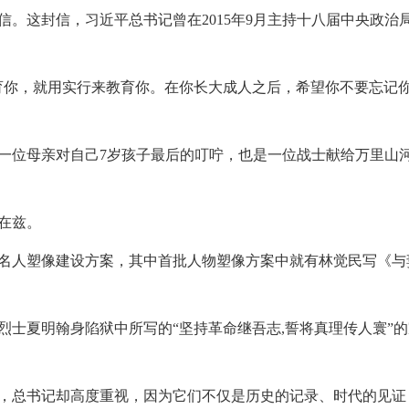
这封信，习近平总书记曾在2015年9月主持十八届中央政治
你，就用实行来教育你。在你长大成人之后，希望你不要忘记
位母亲对自己7岁孩子最后的叮咛，也是一位战士献给万里山
在兹。
人塑像建设方案，其中首批人物塑像方案中就有林觉民写《与
夏明翰身陷狱中所写的“坚持革命继吾志,誓将真理传人寰”的
总书记却高度重视，因为它们不仅是历史的记录、时代的见证