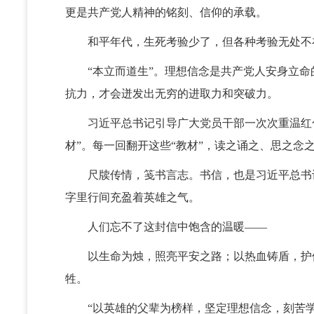
更是共产党人精神的铭刻、信仰的承载。
和平年代，生死考验少了，但各种考验无处不
“本立而道生”。理想信念是共产党人安身立命
抗力，才会迸发出无穷的进取力和突破力。
习近平总书记引导广大党员干部一次次重温红色
材”。每一回翻开这些“教材”，读之诵之、思之念
尺牍传情，笺书言志。书信，也是习近平总书记
字里行间充盈着英雄之气。
人们忘不了这封信中饱含的温暖——
以生命为烛，照亮平安之路；以热血铸盾，护佑
牲。
“以英雄的父辈为榜样，坚定理想信念，刻苦学习