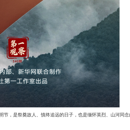
节，是祭奠故人、慎终追远的日子，也是缅怀英烈、山河同念