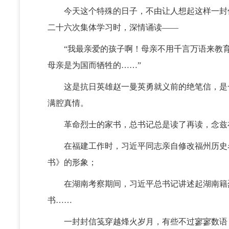
今天这个特殊的日子，不由让人想起这样一封信。
二十六次集体学习时，深情诵读——
“我最亲爱的孩子啊！母亲不用千言万语来教育
母亲是为国而牺牲的……”
这是抗日英雄赵一曼英勇就义前的绝笔信，是一
满腔真情。
革命烈士的家书，总书记总是读了再读，念兹
在福建工作时，习近平同志亲自修改福州历史名
书》的形象；
在湖南考察期间，习近平总书记讲述起湖南籍烈士
书……
一封封信笺穿越烽火岁月，有些不过寥寥数语，