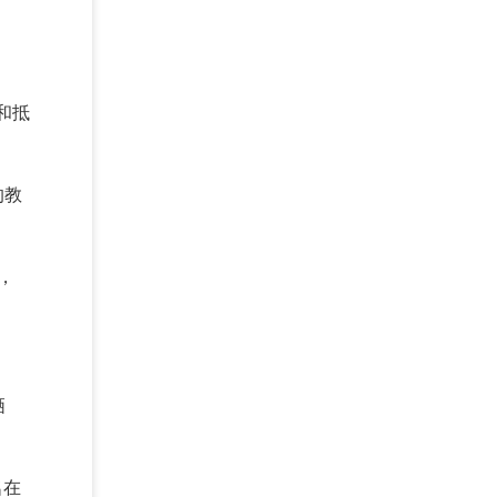
和抵
的教
，
牺
名在