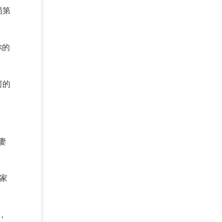
局第
你的
河的
妻
家
，