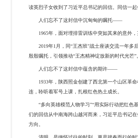
读英烈子女收到了习近平总书记的回信。同信一起
人们忘不了这封信中沉甸甸的嘱托——
1965年，面对埋排雷训练中突如其来的意外，
2019年1月，同“王杰班”战士座谈交流一年多
殷殷嘱托，引领推动“王杰精神绽放新的时代光芒”
人们忘不了这封信中蕴含的期许——
1933年，陕西照金创建了西北第一个山区革命
连，聆听着军号上课，扎根红色热土成长。
“多向英雄模范人物学习”“用实际行动把红色基因
们的回信从中南海跨山越河而来，习近平总书记在信
方向。
清明，是缅怀过往的时刻，更是踏春而行的时