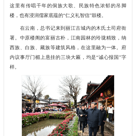
这里有传唱千年的侗族大歌、民族特色浓郁的吊脚
楼，也有浸润儒家底蕴的“仁义礼智信”鼓楼。
在云南，总书记来到丽江古城内的木氏土司府衙
署。中原楼阁的富丽古朴，江南园林的玲珑精致，纳
西族、白族、藏族等建筑风格，在这里融为一体。府
内议事厅门楣上悬挂的三块大匾，均是“诚心报国”字
样。