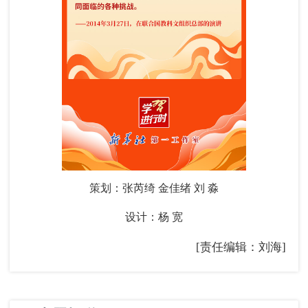
策划：张芮绮 金佳绪 刘 淼
设计：杨 宽
[责任编辑：刘海]