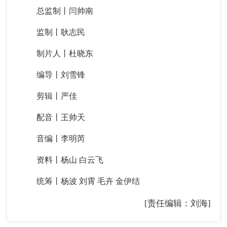
总监制丨闫帅南
监制丨耿志民
制片人丨杜晓东
编导丨刘雪锋
剪辑丨严佳
配音丨王帅天
音编丨李明芮
资料丨杨山 白云飞
统筹丨杨波 刘霄 毛卉 金伊结
[责任编辑：刘海]