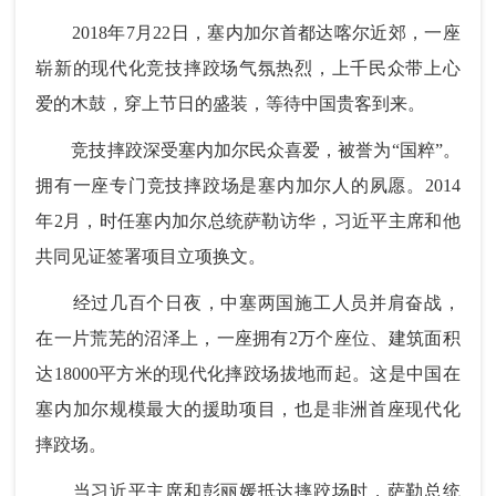
2018年7月22日，塞内加尔首都达喀尔近郊，一座
崭新的现代化竞技摔跤场气氛热烈，上千民众带上心
爱的木鼓，穿上节日的盛装，等待中国贵客到来。
竞技摔跤深受塞内加尔民众喜爱，被誉为“国粹”。
拥有一座专门竞技摔跤场是塞内加尔人的夙愿。2014
年2月，时任塞内加尔总统萨勒访华，习近平主席和他
共同见证签署项目立项换文。
经过几百个日夜，中塞两国施工人员并肩奋战，
在一片荒芜的沼泽上，一座拥有2万个座位、建筑面积
达18000平方米的现代化摔跤场拔地而起。这是中国在
塞内加尔规模最大的援助项目，也是非洲首座现代化
摔跤场。
当习近平主席和彭丽媛抵达摔跤场时，萨勒总统