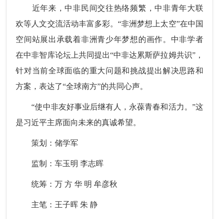
近年来，中非民间交往热络频繁，中非青年大联
欢等人文交流活动丰富多彩。“非洲梦想上太空”在中国
空间站展出承载着非洲青少年梦想的画作。中非学者
在中非智库论坛上共同提出“中非达累斯萨拉姆共识”，
针对当前全球面临的重大问题和挑战提出解决思路和
方案，表达了“全球南方”的共同心声。
“使中非友好事业后继有人，永葆青春和活力。”这
是习近平主席面向未来的真诚希望。
策划：储学军
监制：车玉明 李志晖
统筹：万 方 华 明 牟彦秋
主笔：王子晖 朱 静