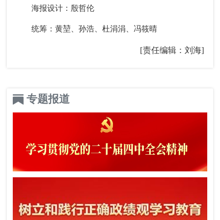
海报设计：殷哲伦
统筹：黄堃、孙浩、杜涓涓、冯筱晴
[责任编辑：刘海]
专题报道