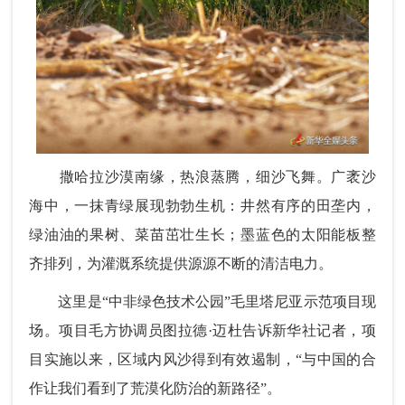
撒哈拉沙漠南缘，热浪蒸腾，细沙飞舞。广袤沙
海中，一抹青绿展现勃勃生机：井然有序的田垄内，
绿油油的果树、菜苗茁壮生长；墨蓝色的太阳能板整
齐排列，为灌溉系统提供源源不断的清洁电力。
这里是“中非绿色技术公园”毛里塔尼亚示范项目现
场。项目毛方协调员图拉德·迈杜告诉新华社记者，项
目实施以来，区域内风沙得到有效遏制，“与中国的合
作让我们看到了荒漠化防治的新路径”。