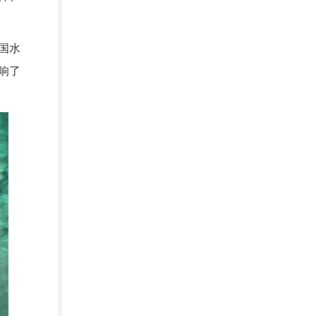
国水
响了