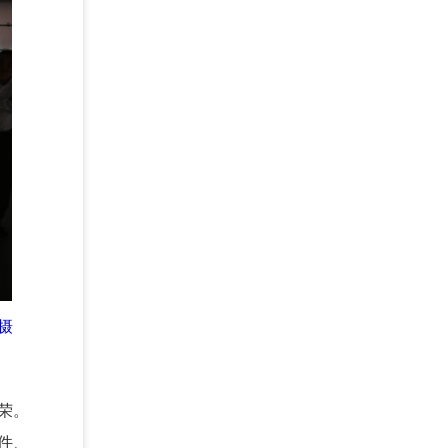
摄
荣。
件、