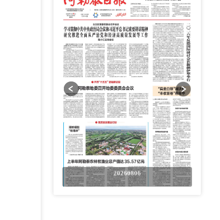
0806
20260806