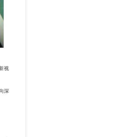
新视
向深