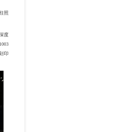
柱照
深度
003
刻印