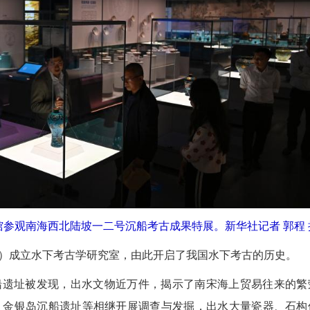
物馆参观南海西北陆坡一二号沉船考古成果特展。新华社记者 郭程 
）成立水下考古学研究室，由此开启了我国水下考古的历史。
船遗址被发现，出水文物近万件，揭示了南宋海上贸易往来的繁
、金银岛沉船遗址等相继开展调查与发掘，出水大量瓷器、石构