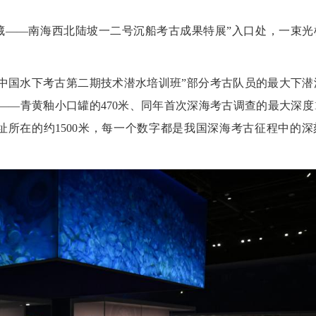
——南海西北陆坡一二号沉船考古成果特展”入口处，一束光
中国水下考古第二期技术潜水培训班”部分考古队员的最大下潜
物——青黄釉小口罐的470米、同年首次深海考古调查的最大深度1
址所在的约1500米，每一个数字都是我国深海考古征程中的深