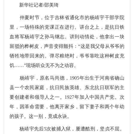
新华社记者/邵美琦
仲夏时节，位于吉林省通化市的杨靖宇干部学院
里，一场特殊的党课正在进行。讲台之上，是抗日铁
血将军杨靖宇之孙马继志。讲到动情处，他拿出一块
斑驳的桦树皮，声音变得颤抖：“这是我父母从爷爷的
牺牲地带回来的。弹尽粮绝时，爷爷靠吃这种树皮充
饥……”现场听众无不为之动容。
杨靖宇，原名马尚德，1905年出生于河南省确山
县一个农民家庭，抗日民族英雄、东北抗日联军的主
要创建者和领导人之一。1927年加入中国共产党。次
年，因革命需要，他离开家乡，留下妻子和两个年幼
的孩子。这一别，竟成永诀。
杨靖宇先后5次被捕入狱，屡遭酷刑，坚贞不屈。