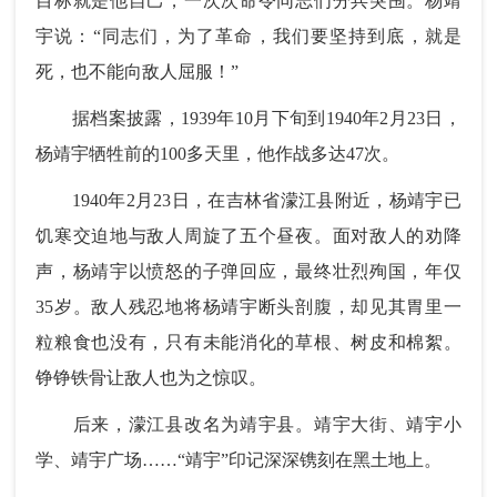
目标就是他自己，一次次命令同志们分兵突围。杨靖
宇说：“同志们，为了革命，我们要坚持到底，就是
死，也不能向敌人屈服！”
据档案披露，1939年10月下旬到1940年2月23日，
杨靖宇牺牲前的100多天里，他作战多达47次。
1940年2月23日，在吉林省濛江县附近，杨靖宇已
饥寒交迫地与敌人周旋了五个昼夜。面对敌人的劝降
声，杨靖宇以愤怒的子弹回应，最终壮烈殉国，年仅
35岁。敌人残忍地将杨靖宇断头剖腹，却见其胃里一
粒粮食也没有，只有未能消化的草根、树皮和棉絮。
铮铮铁骨让敌人也为之惊叹。
后来，濛江县改名为靖宇县。靖宇大街、靖宇小
学、靖宇广场……“靖宇”印记深深镌刻在黑土地上。