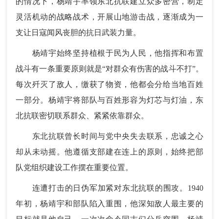
的情况下，杨靖宇率领东北抗联建立众多密营，制定
灵活机动的战略战术，开展山地游击战，逐渐成为一
支让日寇闻风丧胆的抗日武装力量。
杨靖宇始终坚持植根于民为人民，他指挥和布置
战斗有一条重要原则就是“对群众有伤害的战斗不打”。
每次歼灭了敌人，缴获了物资，他都会分给当地百姓
一部分。杨靖宇将部队与百姓形容为灯芯与灯油，东
北抗联密切联系群众、紧紧依靠群众。
东北抗联曾长时间与党中央失去联系，忠诚之心
却从未动摇。他遵循支部建在连上的原则，始终把部
队党组织建设工作摆在重要位置。
连遭打击的日伪军加紧对东北抗联的围攻。1940
年初，杨靖宇和部队陷入重围，他深知敌人最主要的