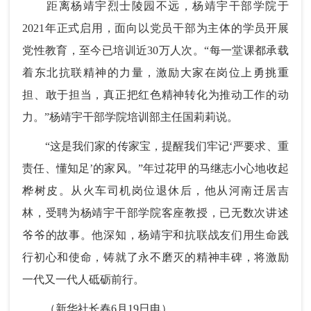
距离杨靖宇烈士陵园不远，杨靖宇干部学院于
2021年正式启用，面向以党员干部为主体的学员开展
党性教育，至今已培训近30万人次。“每一堂课都承载
着东北抗联精神的力量，激励大家在岗位上勇挑重
担、敢于担当，真正把红色精神转化为推动工作的动
力。”杨靖宇干部学院培训部主任国莉莉说。
“这是我们家的传家宝，提醒我们牢记‘严要求、重
责任、懂知足’的家风。”年过花甲的马继志小心地收起
桦树皮。从火车司机岗位退休后，他从河南迁居吉
林，受聘为杨靖宇干部学院客座教授，已无数次讲述
爷爷的故事。他深知，杨靖宇和抗联战友们用生命践
行初心和使命，铸就了永不磨灭的精神丰碑，将激励
一代又一代人砥砺前行。
（新华社长春6月19日电）