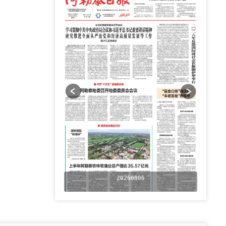
0806
20260806