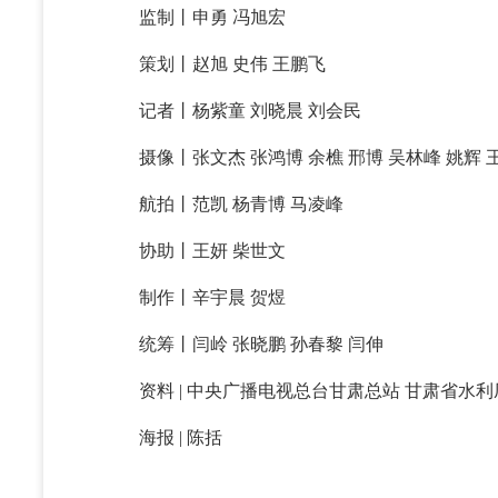
监制丨申勇 冯旭宏
策划丨赵旭 史伟 王鹏飞
记者丨杨紫童 刘晓晨 刘会民
摄像丨张文杰 张鸿博 余樵 邢博 吴林峰 姚辉 
航拍丨范凯 杨青博 马凌峰
协助丨王妍 柴世文
制作丨辛宇晨 贺煜
统筹丨闫岭 张晓鹏 孙春黎 闫伸
资料 | 中央广播电视总台甘肃总站 甘肃省水利
海报 | 陈括