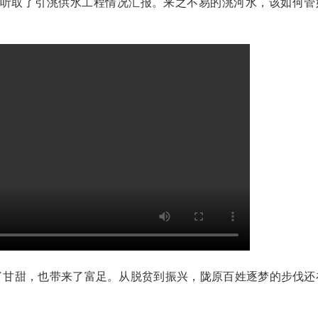
，听取了引洮供水工程情况汇报。来之不易的洮河水，该如何管
2026
甘甜，也带来了富足。从脱贫到振兴，陇原百姓逐梦的步伐还