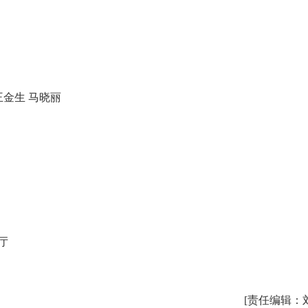
王金生 马晓丽
厅
[责任编辑：