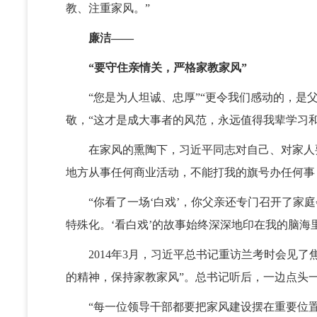
教、注重家风。”
廉洁——
“要守住亲情关，严格家教家风”
“您是为人坦诚、忠厚”“更令我们感动的，是父
敬，“这才是成大事者的风范，永远值得我辈学习和
在家风的熏陶下，习近平同志对自己、对家人要
地方从事任何商业活动，不能打我的旗号办任何事
“你看了一场‘白戏’，你父亲还专门召开了家庭
特殊化。‘看白戏’的故事始终深深地印在我的脑海
2014年3月，习近平总书记重访兰考时会见了
的精神，保持家教家风”。总书记听后，一边点头一
“每一位领导干部都要把家风建设摆在重要位置，