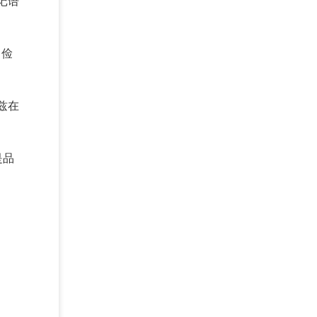
记语
、俭
兹在
是品