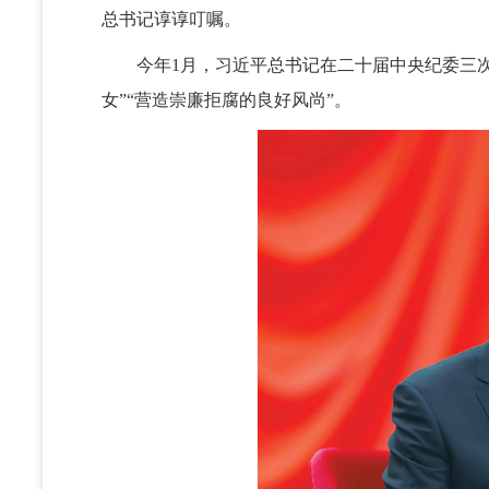
总书记谆谆叮嘱。
今年1月，习近平总书记在二十届中央纪委三次
女”“营造崇廉拒腐的良好风尚”。