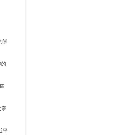
的崇
作的
搞
父亲
近平