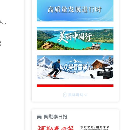
人，
端
阿勒泰日报