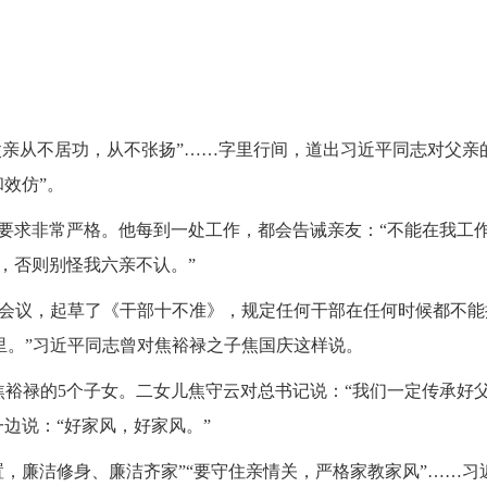
亲从不居功，从不张扬”……字里行间，道出习近平同志对父亲
效仿”。
求非常严格。他每到一处工作，都会告诫亲友：“不能在我工
，否则别怪我六亲不认。”
会议，起草了《干部十不准》，规定任何干部在任何时候都不能
里。”习近平同志曾对焦裕禄之子焦国庆这样说。
焦裕禄的5个子女。二女儿焦守云对总书记说：“我们一定传承好
边说：“好家风，好家风。”
廉洁修身、廉洁齐家”“要守住亲情关，严格家教家风”……习