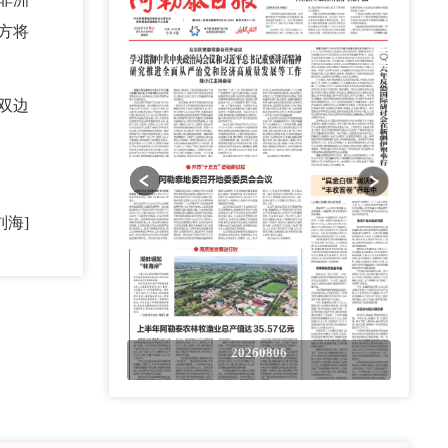
方将
双边
刘海]
0806
20260806