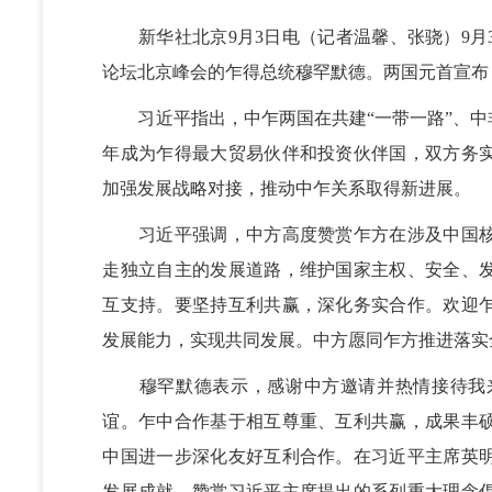
新华社北京9月3日电（记者温馨、张骁）9月
论坛北京峰会的乍得总统穆罕默德。两国元首宣布
习近平指出，中乍两国在共建“一带一路”、中
年成为乍得最大贸易伙伴和投资伙伴国，双方务
加强发展战略对接，推动中乍关系取得新进展。
习近平强调，中方高度赞赏乍方在涉及中国核
走独立自主的发展道路，维护国家主权、安全、
互支持。要坚持互利共赢，深化务实合作。欢迎
发展能力，实现共同发展。中方愿同乍方推进落实
穆罕默德表示，感谢中方邀请并热情接待我来
谊。乍中合作基于相互尊重、互利共赢，成果丰
中国进一步深化友好互利合作。在习近平主席英
发展成就，赞赏习近平主席提出的系列重大理念