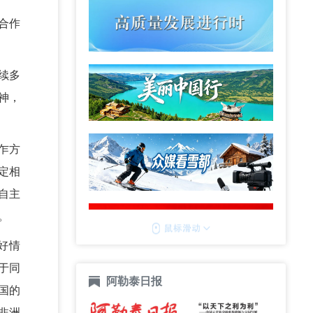
合作
续多
神，
乍方
定相
自主
。
好情
于同
阿勒泰日报
国的
非洲