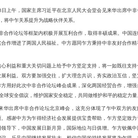
3日上午，国家主席习近平在北京人民大会堂会见来华出席中非
，将中乍关系提升为战略伙伴关系。
非合作论坛等框架内积极开展互利合作，取得丰硕成果。中国连
实合作增进了两国人民福祉。中方愿同乍方秉持中非友好合作精
心利益和重大关切问题上给予中方坚定支持，将一如既往支持
发展利益。双方要加强交往，扩大理念共识，夯实政治互信，坚
乍方用好此次中非合作论坛峰会成果，深化两国经贸合作，增强
全球安全倡议，维护国家安全稳定，共同做维护和平的稳定力量
华出席中非合作论坛北京峰会，这充分体现了乍中双方的友
硕。感谢中方为乍得经济社会发展提供宝贵帮助，乍方坚定致力
明领导下，中国发展日新月异，国际地位与日俱增。乍方钦佩中
倡议，乐见中国继续发展壮大，相信中国的持续发展将为乍得、