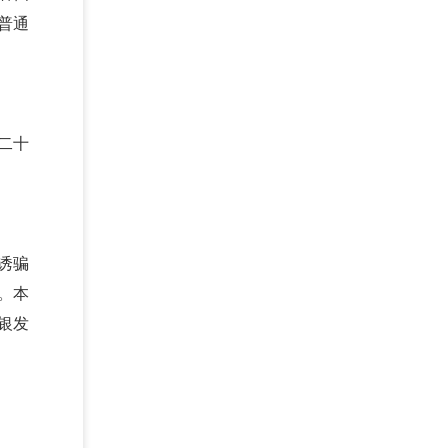
普通
二十
诱骗
。本
银发