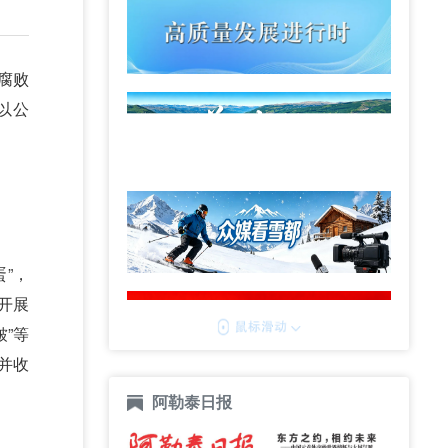
腐败
以公
”，
开展
”等
并收
阿勒泰日报