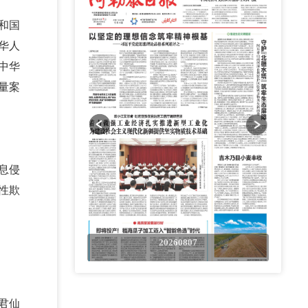
和国
华人
中华
量案
息侵
性欺
0807
20260807
君仙