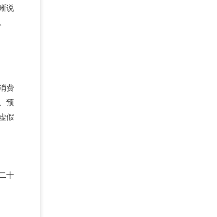
晰说
。
消费
、预
虚假
二十