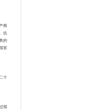
产商
、抗
售的
假宣
二十
过假