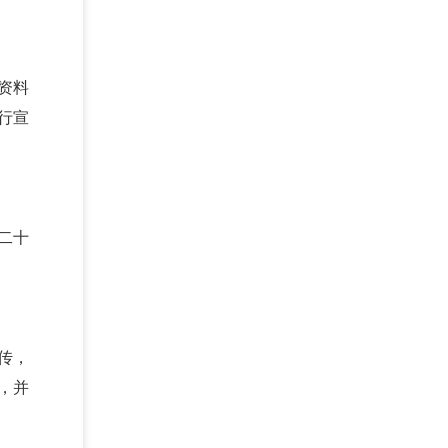
资料
行宣
二十
传，
，并