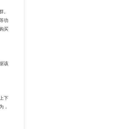
群。
等功
购买
据该
上下
为，