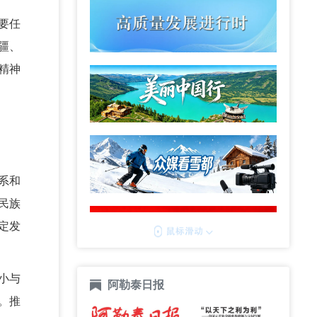
要任
疆、
精神
系和
民族
定发
小与
阿勒泰日报
。推