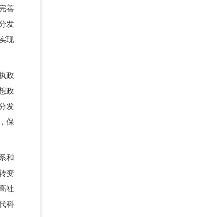
完善
分发
实现
执政
想政
分发
，保
系和
转变
高社
代科