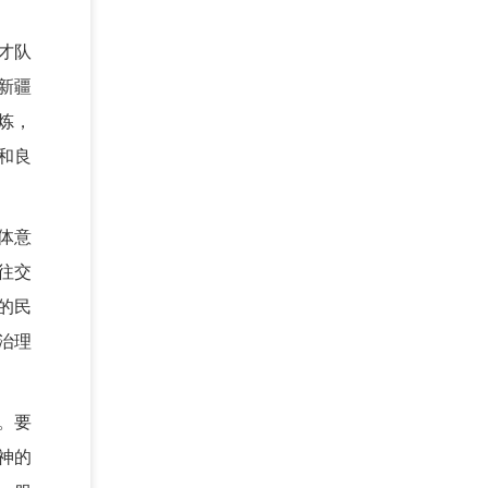
才队
新疆
炼，
和良
体意
往交
的民
治理
。要
神的