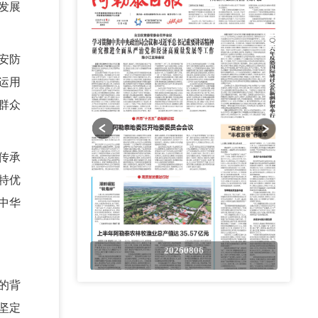
发展
安防
运用
群众
传承
特优
中华
0806
20260806
的背
坚定