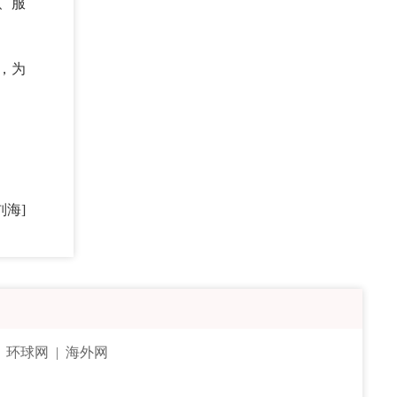
、服
，为
刘海]
|
环球网
|
海外网