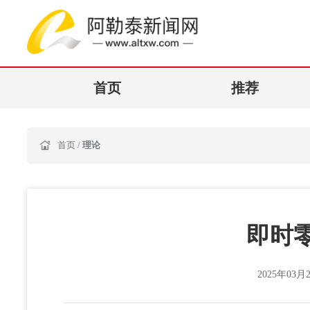
首页
推荐
首页
/
理论
即时
2025年03月2