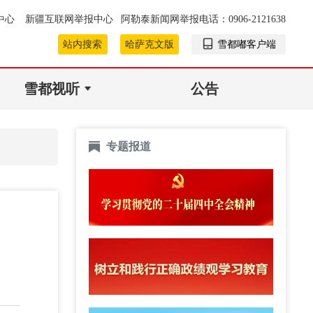
中心
新疆互联网举报中心
阿勒泰新闻网举报电话：0906-2121638
站内搜索
哈萨克文版
雪都嘟客户端
雪都视听
公告
专题报道