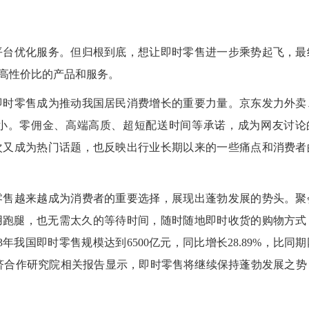
台优化服务。但归根到底，想让即时零售进一步乘势起飞，最
高性价比的产品和服务。
时零售成为推动我国居民消费增长的重要力量。京东发力外卖
小。零佣金、高端高质、超短配送时间等承诺，成为网友讨论
次又成为热门话题，也反映出行业长期以来的一些痛点和消费者
售越来越成为消费者的重要选择，展现出蓬勃发展的势头。聚
用跑腿，也无需太久的等待时间，随时随地即时收货的购物方式
年我国即时零售规模达到6500亿元，同比增长28.89%，比同
经济合作研究院相关报告显示，即时零售将继续保持蓬勃发展之势