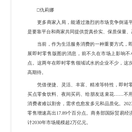
□仇莉娜
更多商家入局，能通过激烈的市场竞争倒逼平
是要靠平台和商家共同提供货真价实、保质保量、
当前，作为生活服务消费的一种重要方式，即
展即时零售版图的消息，前不久在市场上影响不
点。这两年在即时零售领域试水的企业不少，这
高期待。
凭借便捷、灵活、丰富、精准等特性，即时零
买点零食饮料、夜间买药、给朋友送束花……不
消费者难以割舍，需求也愈发多元和品质化。2023
零售增速高出17.89个百分点。商务部国际贸易
计2030年市场规模超2万亿元。