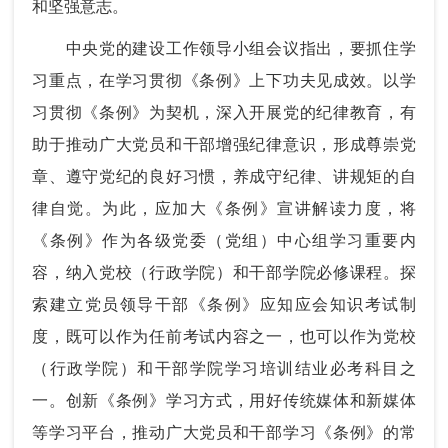
和坚强意志。
中央党的建设工作领导小组会议指出，要抓住学
习重点，在学习贯彻《条例》上下功夫见成效。以学
习贯彻《条例》为契机，深入开展党的纪律教育，有
助于推动广大党员和干部增强纪律意识，形成尊崇党
章、遵守党纪的良好习惯，养成守纪律、讲规矩的自
律自觉。为此，应加大《条例》宣讲解读力度，将
《条例》作为各级党委（党组）中心组学习重要内
容，纳入党校（行政学院）和干部学院必修课程。探
索建立党员领导干部《条例》应知应会知识考试制
度，既可以作为任前考试内容之一，也可以作为党校
（行政学院）和干部学院学习培训结业必考科目之
一。创新《条例》学习方式，用好传统媒体和新媒体
等学习平台，推动广大党员和干部学习《条例》的常