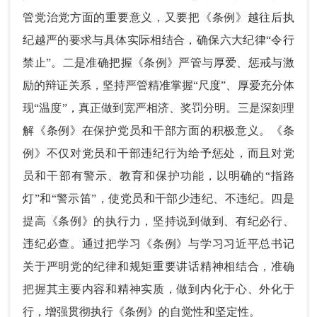
管党治党方面的重要意义，又要把《条例》越往后执
纪越严的要求与具体实际相结合，确保六大纪律“令行
禁止”。二是准确把握《条例》严管与厚爱、惩戒与激
励的辩证关系，坚持严管精准掌握“尺度”、厚爱充分体
现“温度”，真正做到宽严相济、奖罚分明。三是深刻理
解《条例》在保护党员和干部方面的积极意义。《条
例》不仅对党员和干部违纪行为给予惩处，而且对党
员和干部有警示、教育和保护功能，以明确的“指路
灯”和“警示笛”，使党员和干部少违纪、不违纪。四是
提高《条例》的执行力，坚持说到做到、有纪必行、
违纪必查。通过把学习《条例》与学习习近平总书记
关于严明党的纪律和规矩重要讲话精神相结合，准确
把握其主要内容和精神实质，做到内化于心、外化于
行，增强贯彻执行《条例》的自觉性和坚定性。