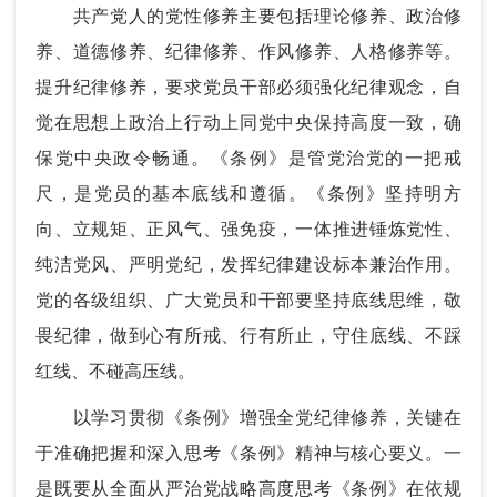
共产党人的党性修养主要包括理论修养、政治修
养、道德修养、纪律修养、作风修养、人格修养等。
提升纪律修养，要求党员干部必须强化纪律观念，自
觉在思想上政治上行动上同党中央保持高度一致，确
保党中央政令畅通。《条例》是管党治党的一把戒
尺，是党员的基本底线和遵循。《条例》坚持明方
向、立规矩、正风气、强免疫，一体推进锤炼党性、
纯洁党风、严明党纪，发挥纪律建设标本兼治作用。
党的各级组织、广大党员和干部要坚持底线思维，敬
畏纪律，做到心有所戒、行有所止，守住底线、不踩
红线、不碰高压线。
以学习贯彻《条例》增强全党纪律修养，关键在
于准确把握和深入思考《条例》精神与核心要义。一
是既要从全面从严治党战略高度思考《条例》在依规