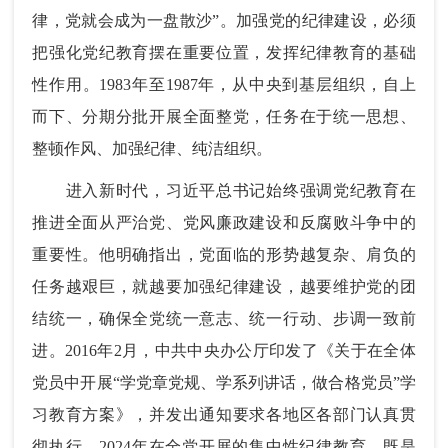
律，党就会成为一盘散沙”。加强党的纪律建设，必须
把强化党纪教育摆在重要位置，发挥纪律教育的基础
性作用。1983年至1987年，从中央到基层组织，自上
而下、分期分批开展全面整党，任务在于统一思想、
整顿作风、加强纪律、纯洁组织。
进入新时代，习近平总书记始终强调党纪教育在
推进全面从严治党、党风廉政建设和反腐败斗争中的
重要性。他明确指出，党面临的形势越复杂、肩负的
任务越艰巨，就越要加强纪律建设，越要维护党的团
结统一，确保全党统一意志、统一行动、步调一致前
进。2016年2月，中共中央办公厅印发了《关于在全体
党员中开展“学党章党规、学系列讲话，做合格党员”学
习教育方案》，并发出通知要求各地区各部门认真贯
彻执行。2024年在全党开展的集中性纪律教育，既是