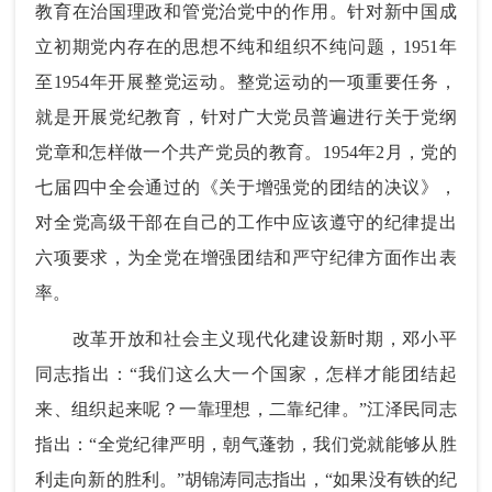
教育在治国理政和管党治党中的作用。针对新中国成
立初期党内存在的思想不纯和组织不纯问题，1951年
至1954年开展整党运动。整党运动的一项重要任务，
就是开展党纪教育，针对广大党员普遍进行关于党纲
党章和怎样做一个共产党员的教育。1954年2月，党的
七届四中全会通过的《关于增强党的团结的决议》，
对全党高级干部在自己的工作中应该遵守的纪律提出
六项要求，为全党在增强团结和严守纪律方面作出表
率。
改革开放和社会主义现代化建设新时期，邓小平
同志指出：“我们这么大一个国家，怎样才能团结起
来、组织起来呢？一靠理想，二靠纪律。”江泽民同志
指出：“全党纪律严明，朝气蓬勃，我们党就能够从胜
利走向新的胜利。”胡锦涛同志指出，“如果没有铁的纪