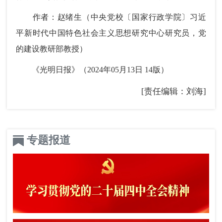
作者：赵绪生（中央党校〔国家行政学院〕习近
平新时代中国特色社会主义思想研究中心研究员，党
的建设教研部教授）
《光明日报》（2024年05月13日 14版）
[责任编辑：刘海]
专题报道