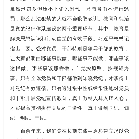
虽然刑罚多但压不下歪风邪气；只教育而不进行惩
罚，那么乱法犯禁的人就不会吸取教训。教育和惩治
是党的纪律体系建设的两个重要环节，其中，教育是
解决思想认识和行动自觉的有效手段。习近平总书记
指出，要加强对党员、干部特别是领导干部的教育，
让大家都明白哪些事能做、哪些事不能做，哪些事该
这样做、哪些事该那样做，自觉按原则、按规矩办
事。只有全体党员和干部都做到知晓党纪，才谈得上
对党纪有效遵循。只有通过集中性或经常性地对党员
和干部开展党纪宣传教育，真正做到入耳入脑入心，
才能提高贯彻执行党纪的自觉性，真正做到学纪、知
纪、明纪、守纪。
百余年来，我们党在长期实践中逐步建立起以党